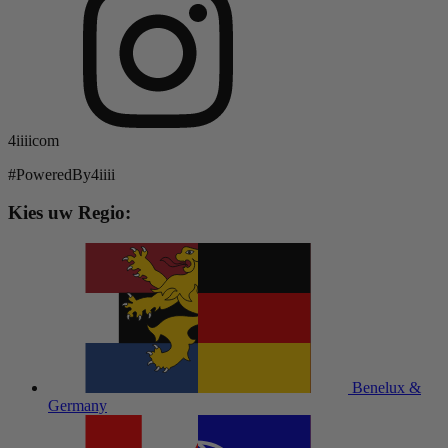
4iiiicom
#PoweredBy4iiii
Kies uw Regio:
Benelux &
Germany