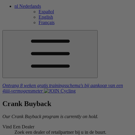
nl
Nederlands
Español
English
Français
Ontvang 8 weken gratis trainingsschema's
bij aankoop van een
4iiii
-vermogensmeter
Crank
Buyback
Our Crank Buyback program is currently on hold.
Vind Een Dealer
Zoek een dealer of retailpartner bij u in de buurt.