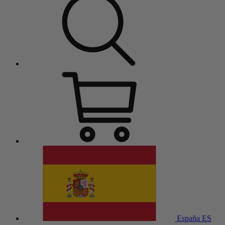
España
ES