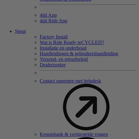
4
iiii
App
4
iiii
Ride App
Steun
Factory Install
Wat is Ride Ready reCYCLED?
Installatie en onderhoud
Handleidingen & gebruikershandleiding
Verzend- en retourbeleid
Dealerzoeker
Contact opnemen met helpdesk
Kennisbank & veelgestelde vragen