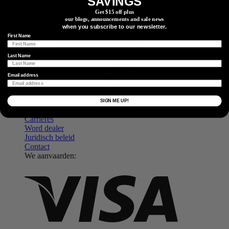
SAVINGS
Kom Meer te Weten
Get $15 off plus
our blogs, announcements and sale news
when you subscribe to our newsletter.
First Name
Last Name
Email address
Over
SIGN ME UP!
Over ons
Carrières
Word dealer
Juridisch beleid
Contact
We aanvaarden: