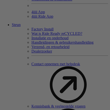
4
iiii
App
4
iiii
Ride App
Steun
Factory Install
Wat is Ride Ready reCYCLED?
Installatie en onderhoud
Handleidingen & gebruikershandleiding
Verzend- en retourbeleid
Dealerzoeker
Contact opnemen met helpdesk
Kennisbank & veelgestelde vragen