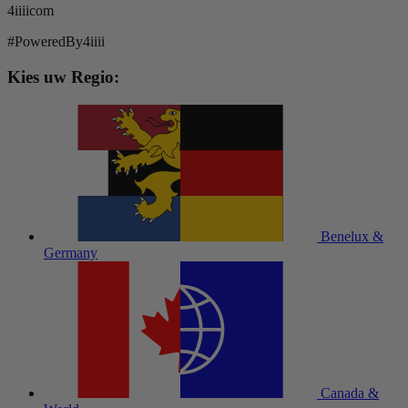
4iiiicom
#PoweredBy4iiii
Kies uw Regio:
Benelux &
Germany
Canada &