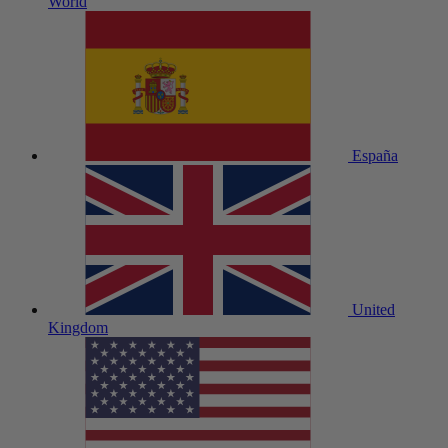
World
España
United
Kingdom