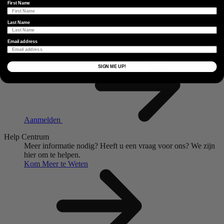
First Name
Dealerzoeker
Last Name
Wat Gebeurt Er?
Schrijf je in op onze nieuwsbrief voor de nieuwste producten,
exclusieve giveaways en meer.
Email address
SIGN ME UP!
Aanmelden
Help Centrum
Meer informatie nodig?
Heeft u een vraag voor ons?
We zijn
hier om te helpen.
Kom Meer te Weten