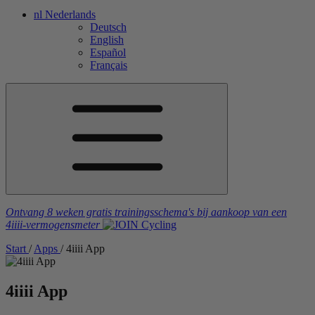
nl
Nederlands
Deutsch
English
Español
Français
Ontvang 8 weken gratis trainingsschema's
bij aankoop van een
4iiii
-vermogensmeter
Start
/
Apps
/
4
iiii
App
4
iiii
App