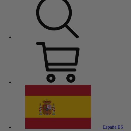
España
ES