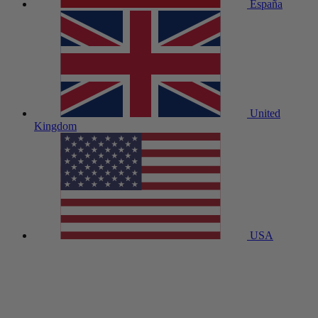
España
United
Kingdom
USA