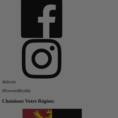
4iiiicom
#PoweredBy4iiii
Choisissez Votre Région: