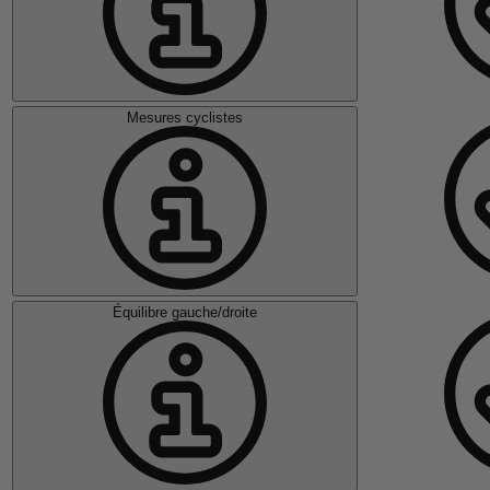
Mesures cyclistes
Équilibre gauche/droite