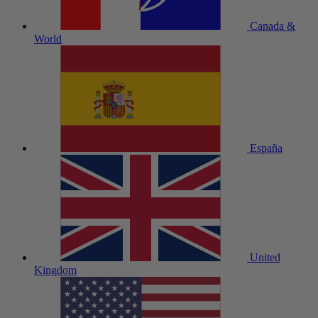
Canada &
World
España
United
Kingdom