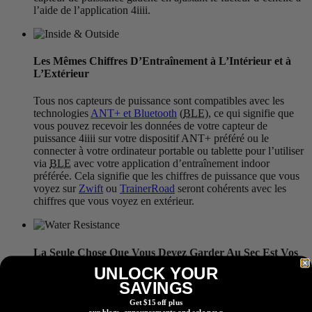
l’aide de l’application 4iiii.
Les Mêmes Chiffres D’Entraînement à L’Intérieur et à
L’Extérieur
Tous nos capteurs de puissance sont compatibles avec les
technologies
ANT+ et Bluetooth
(
BLE
), ce qui signifie que
vous pouvez recevoir les données de votre capteur de
puissance 4iiii sur votre dispositif ANT+ préféré ou le
connecter à votre ordinateur portable ou tablette pour l’utiliser
via
BLE
avec votre application d’entraînement indoor
préférée. Cela signifie que les chiffres de puissance que vous
voyez sur
Zwift
ou
TrainerRoad
seront cohérents avec les
chiffres que vous voyez en extérieur.
La Seule Chose Que Vous Devez Garder Au Sec Est Vos
Chaussettes
UNLOCK YOUR
SAVINGS
Basés dans les contreforts des Rocheuses canadiennes, nous
Get $15 off plus
en avions assez des outils d’entraînement qui n’étaient pas
our blogs, announcements and sale news