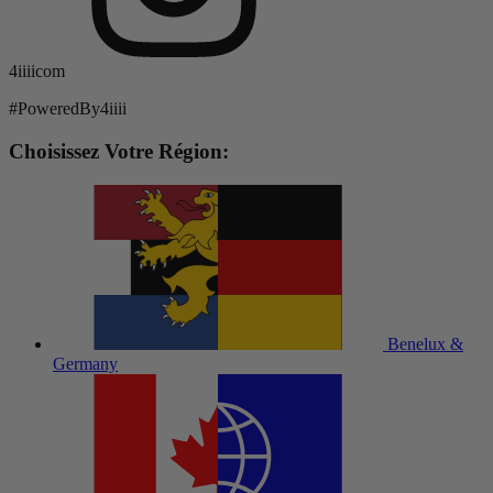
4iiiicom
#PoweredBy4iiii
Choisissez Votre Région:
Benelux &
Germany