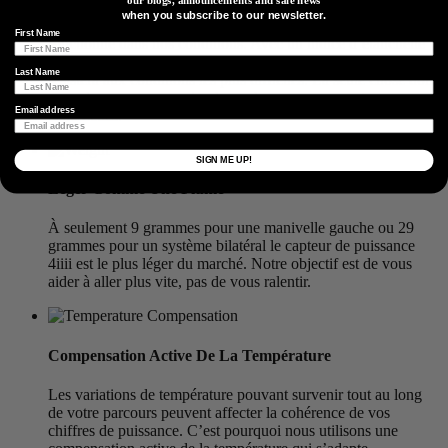
conçus pour fonctionner dans notre environnement difficile.
when you subscribe to our newsletter.
Nous avons pris les choses en main et conçu un produit qui
First Name
fonctionne dans nos conditions. Avec un indice d’étanchéité
IPX7, vous pouvez être sûr que votre capteur de puissance
Last Name
résistera aux conditions les plus difficiles. La seule chose dont
vous devrez vous soucier de garder au sec, ce sont vos
Email address
chaussettes.
SIGN ME UP!
Léger Comme Une Plume
À seulement 9 grammes pour une manivelle gauche ou 29
grammes pour un système bilatéral le capteur de puissance
4iiii est le plus léger du marché. Notre objectif est de vous
aider à aller plus vite, pas de vous ralentir.
Compensation Active De La Température
Les variations de température pouvant survenir tout au long
de votre parcours peuvent affecter la cohérence de vos
chiffres de puissance. C’est pourquoi nous utilisons une