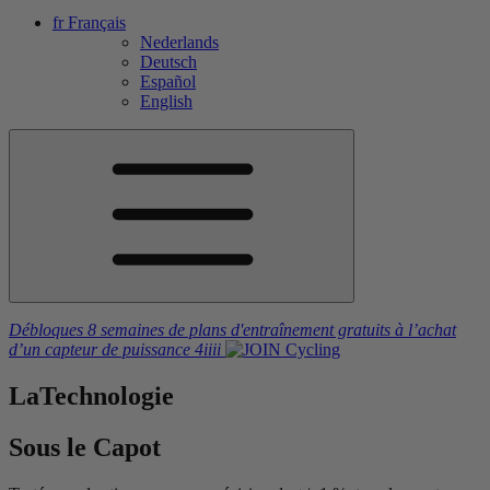
fr
Français
Nederlands
Deutsch
Español
English
Débloques 8 semaines de plans d'entraînement gratuits
à l’achat
d’un capteur de puissance
4iiii
La
Technologie
Sous le Capot