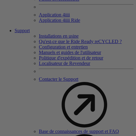
Application 4
iiii
Application 4
iiii
Ride
Support
Installations en usine
Qu'est-ce que le Ride Ready reCYCLED ?
Configuration et entretien
Manuels et guides de l'utilisateur
Politique d'expédition et de retour
Localisateur de Revendeur
Contacter le Support
Base de connaissances de support et FAQ