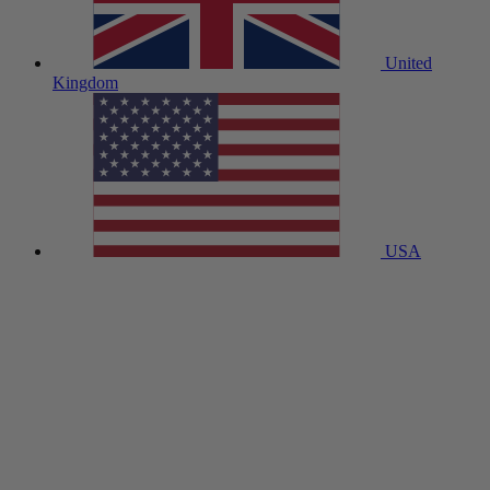
United
Kingdom
USA