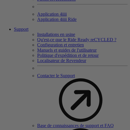
Application 4
iiii
Application 4
iiii
Ride
Support
Installations en usine
Qu'est-ce que le Ride Ready reCYCLED ?
Configuration et entretien
Manuels et guides de l'utilisateur
Politique d'expédition et de retour
Localisateur de Revendeur
Contacter le Support
Base de connaissances de support et FAQ