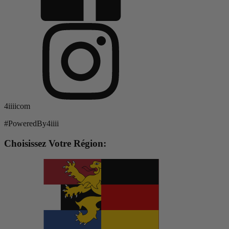
4iiiicom
#PoweredBy4iiii
Choisissez Votre Région: