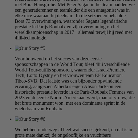
met Bora Hansgrohe. Met Peter Sagan in het team hadden we
een generatierenner en teamleider die een antagonist was in
elke race waaraan hij deelnam. In die seizoenen behaalde
Bora 73 overwinningen, waaronder Sagans legendarische
prestatie in Parijs Roubaix en zijn overwinning op het
wereldkampioenschap in 2017 - allemaal terwijl hij reed met
4iiii-technologie.
Voortbouwend op het succes van deze eerste
sponsorschappen in de World Tour, bleef 4iiii verschillende
World Tour-outfits sponsoren, waaronder Israel-Premiere
Tech, Lotto-Dystny en het vrouwenteam EF Education-
Tibco-SVB. Dat laatste was een bijzonder opwindende
ervaring, aangezien Alberta’s eigen Alison Jackson een
historische prestatie leverde in de Paris-Roubaix Femmes van
2023 en de eerste Noord-Amerikaan werd, man of vrouw, die
het brute monument won, met een dominante sprint in de
wielerbaan van Roubaix.
We hebben onderweg al heel wat succes gekend, en dat is in
grote mate dankzij de ongelooflijke en vruchtbare