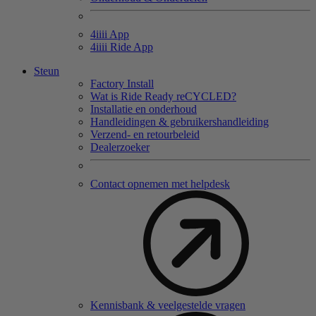
4
iiii
App
4
iiii
Ride App
Steun
Factory Install
Wat is Ride Ready reCYCLED?
Installatie en onderhoud
Handleidingen & gebruikershandleiding
Verzend- en retourbeleid
Dealerzoeker
Contact opnemen met helpdesk
Kennisbank & veelgestelde vragen