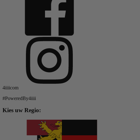
4iiiicom
#PoweredBy4iiii
Kies uw Regio: