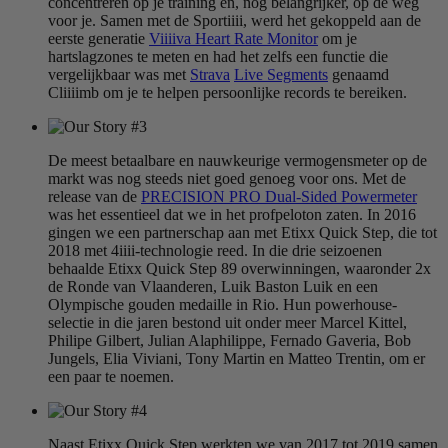
concentreren op je training en, nog belangrijker, op de weg
voor je. Samen met de Sportiiii, werd het gekoppeld aan de
eerste generatie
Viiiiva Heart Rate Monitor
om je
hartslagzones te meten en had het zelfs een functie die
vergelijkbaar was met
Strava
Live Segments
genaamd
Cliiiimb om je te helpen persoonlijke records te bereiken.
De meest betaalbare en nauwkeurige vermogensmeter op de
markt was nog steeds niet goed genoeg voor ons. Met de
release van de
PRECISION PRO Dual-Sided Powermeter
was het essentieel dat we in het profpeloton zaten. In 2016
gingen we een partnerschap aan met Etixx Quick Step, die tot
2018 met 4iiii-technologie reed. In die drie seizoenen
behaalde Etixx Quick Step 89 overwinningen, waaronder 2x
de Ronde van Vlaanderen, Luik Baston Luik en een
Olympische gouden medaille in Rio. Hun powerhouse-
selectie in die jaren bestond uit onder meer Marcel Kittel,
Philipe Gilbert, Julian Alaphilippe, Fernado Gaveria, Bob
Jungels, Elia Viviani, Tony Martin en Matteo Trentin, om er
een paar te noemen.
Naast Etixx Quick Step werkten we van 2017 tot 2019 samen