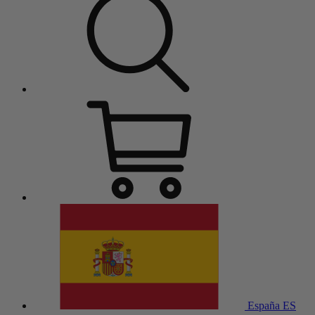
España
ES