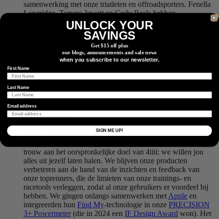
samenwerking met onze triatleten en offroadsporters. Fenella
Langridge, Tamara Jewett en Cody Beals hebben
verschillende overwinningen en podiumplaatsen behaald in
UNLOCK YOUR
70.3 en volledige Ironmans. Daarbij gebruikten ze de
SAVINGS
technologie van 4iiii tijdens hun trainingen en wedstrijden.
Get $15 off plus
Ook in het mountainbiken en gravel hebben we onze strepen
our blogs, announcements and sale news
verdiend, met Emily Batty in de World Cup, Haley Smith die
when you subscribe to our newsletter.
in 2023 de algemene overwinning bij de vrouwen pakte in de
First Name
Life Time Grand Prix, en Evan Russell die zich tot Canadees
nationaal kampioen kroonde in gravel en veldrijden. Het
Last Name
bewijst dat onze vermogensmeters tegen alles bestand zijn wat
een renner ze kan aandoen.
Email address
SIGN ME UP!
Dus… wat nu? We hebben onze technologie bewezen op het
hoogste niveau van de sport, en blijven ook in de toekomst
trouw aan het oorspronkelijke doel van 4iiii: we willen jou
alles uit jezelf laten halen. We blijven onze producten
verbeteren aan de hand van de inzichten en feedback van
onze toprenners, die de limieten van onze trainings- en
racetools verleggen, zodat al onze gebruikers er voordeel bij
hebben. We gingen onlangs samenwerken met
Apple
en
integreerden hun
Find My
-technologie in onze
PRECISION
3+ Powermeter
(die in 2024 een
IF Design Award
won). Het