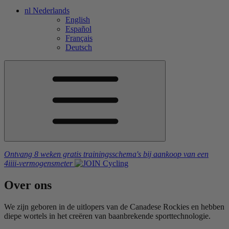
nl
Nederlands
English
Español
Français
Deutsch
Ontvang 8 weken gratis trainingsschema's
bij aankoop van een
4iiii
-vermogensmeter
Over
ons
We zijn geboren in de uitlopers van de Canadese Rockies en hebben
diepe wortels in het creëren van baanbrekende sporttechnologie.