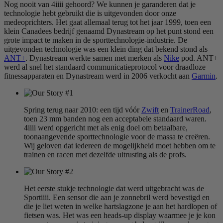
Nog nooit van 4iiii gehoord? We kunnen je garanderen dat je
technologie hebt gebruikt die is uitgevonden door onze
medeoprichters. Het gaat allemaal terug tot het jaar 1999, toen een
klein Canadees bedrijf genaamd Dynastream op het punt stond een
grote impact te maken in de sporttechnologie-industrie. De
uitgevonden technologie was een klein ding dat bekend stond als
ANT+
. Dynastream werkte samen met merken als
Nike
pod. ANT+
werd al snel het standaard communicatieprotocol voor draadloze
fitnessapparaten en Dynastream werd in 2006 verkocht aan
Garmin
.
Spring terug naar 2010: een tijd vóór
Zwift
en
TrainerRoad
,
toen 23 mm banden nog een acceptabele standaard waren.
4iiii werd opgericht met als enig doel om betaalbare,
toonaangevende sporttechnologie voor de massa te creëren.
Wij geloven dat iedereen de mogelijkheid moet hebben om te
trainen en racen met dezelfde uitrusting als de profs.
Het eerste stukje technologie dat werd uitgebracht was de
Sportiiii. Een sensor die aan je zonnebril werd bevestigd en
die je liet weten in welke hartslagzone je aan het hardlopen of
fietsen was. Het was een heads-up display waarmee je je kon