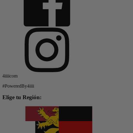
4iiiicom
#PoweredBy4iiii
Elige tu Región: