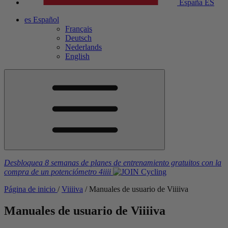
España
ES
es
Español
Français
Deutsch
Nederlands
English
Desbloquea 8 semanas de planes de entrenamiento gratuitos
con la
compra de un potenciómetro
4iiii
Página de inicio
/
V
iiiiva
/
Manuales de usuario de V
iiiiva
Manuales de usuario de V
iiiiva