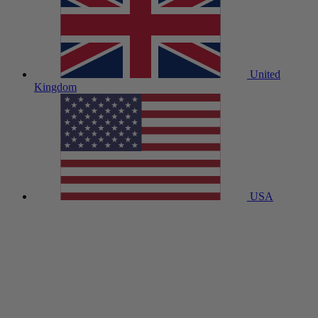
United
Kingdom
USA