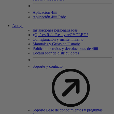
Aplicación 4
iiii
Aplicación 4
iiii
Ride
Apoyo
Instalaciones personalizadas
¿Qué es Ride Ready reCYCLED?
Configuración y mantenimiento
Manuales y Guias de Usuario
Política de envíos y devoluciones de 4iiii
Localizador de distribuidores
Soporte y contacto
Soporte Base de conocimientos y preguntas