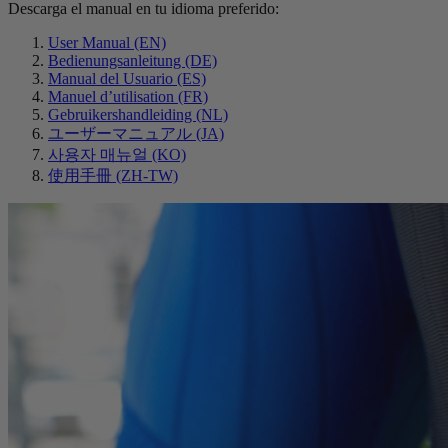
Descarga el manual en tu idioma preferido:
User Manual (EN)
Bedienungsanleitung (DE)
Manual del Usuario (ES)
Manuel d’utilisation (FR)
Gebruikershandleiding (NL)
ユーザーマニュアル (JA)
사용자 매뉴얼 (KO)
使用手冊 (ZH-TW)