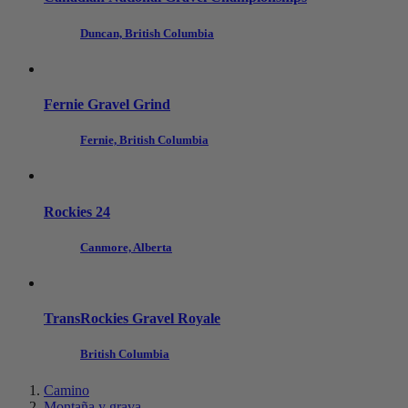
Duncan, British Columbia
Fernie Gravel Grind
Fernie, British Columbia
Rockies 24
Canmore, Alberta
TransRockies Gravel Royale
British Columbia
Camino
Montaña y grava