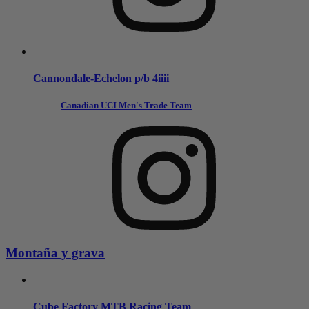
Cannondale-Echelon p/b 4
iiii
Canadian UCI Men's Trade Team
Montaña y grava
Cube Factory MTB Racing Team