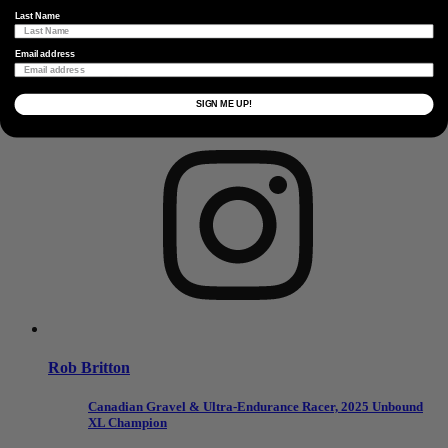
Last Name
Email address
Andrew L'Esperance
SIGN ME UP!
Canadian off-road racer, Life Time Grand Prix Athlete
Rob Britton
Canadian Gravel & Ultra-Endurance Racer, 2025 Unbound
XL Champion