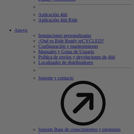
Aplicación 4
iiii
Aplicación 4
iiii
Ride
Apoyo
Instalaciones personalizadas
¿Qué es Ride Ready reCYCLED?
Configuración y mantenimiento
Manuales y Guias de Usuario
Política de envíos y devoluciones de 4iiii
Localizador de distribuidores
Soporte y contacto
Soporte Base de conocimientos y preguntas