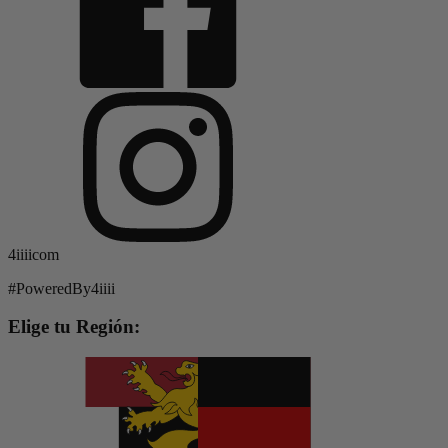
4iiiicom
#PoweredBy4iiii
Elige tu Región: